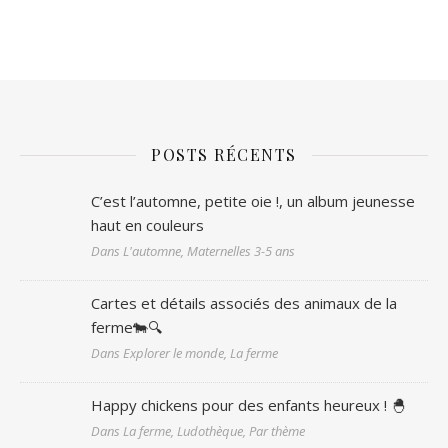
POSTS RÉCENTS
C’est l’automne, petite oie !, un album jeunesse
haut en couleurs
Dans L'automne, Maternelles 3-5 ans
Cartes et détails associés des animaux de la
ferme🐄🔍
Dans Explorer le monde, La ferme
Happy chickens pour des enfants heureux ! 🐣
Dans La ferme, Ludothèque, Par thème